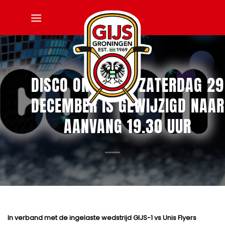
Ga
naar
inhoud
DISCO ON ICE OP ZATERDAG 29
DECEMBER IS GEWIJZIGD NAAR
AANVANG 19.30 UUR
In verband met de ingelaste wedstrijd GIJS-1 vs Unis Flyers