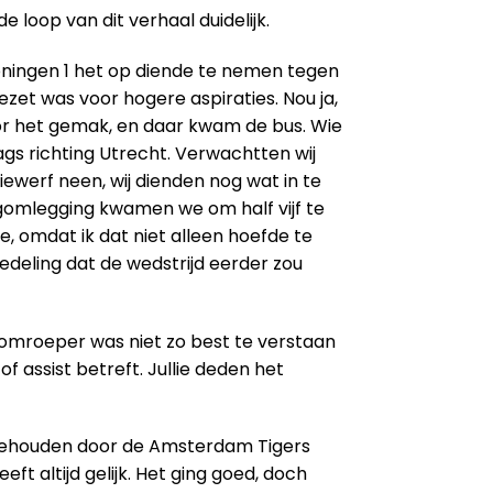
de loop van dit verhaal duidelijk.
roningen 1 het op diende te nemen tegen
zet was voor hogere aspiraties. Nou ja,
oor het gemak, en daar kwam de bus. Wie
gs richting Utrecht. Verwachtten wij
iewerf neen, wij dienden nog wat in te
egomlegging kwamen we om half vijf te
e, omdat ik dat niet alleen hoefde te
deling dat de wedstrijd eerder zou
e omroeper was niet zo best te verstaan
f assist betreft. Jullie deden het
 gehouden door de Amsterdam Tigers
ft altijd gelijk. Het ging goed, doch