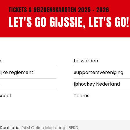
TICKETS & SEIZOENSKAARTEN 2025 - 2026
LET'S GO GIJSSIE, LET'S GO!
ie
Lid worden
lijke reglement
Supportersvereniging
s
Ijshockey Nederland
scool
Teams
Realisatie:
RAM Online Marketing
|
BERD