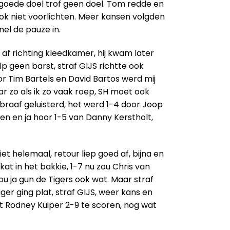
 goede doel trof geen doel. Tom redde en
ook niet voorlichten. Meer kansen volgden
nel de pauze in.
af richting kleedkamer, hij kwam later
lp geen barst, straf GIJS richtte ook
oor Tim Bartels en David Bartos werd mij
r zo als ik zo vaak roep, SH moet ook
braaf geluisterd, het werd 1-4 door Joop
n en ja hoor 1-5 van Danny Kerstholt,
 helemaal, retour liep goed af, bijna en
at in het bakkie, 1-7 nu zou Chris van
u ja gun de Tigers ook wat. Maar straf
er ging plat, straf GIJS, weer kans en
st Rodney Kuiper 2-9 te scoren, nog wat