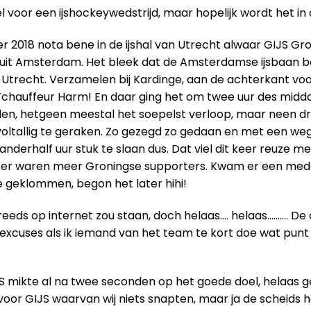
tel voor een ijshockeywedstrijd, maar hopelijk wordt het in 
er 2018 nota bene in de ijshal van Utrecht alwaar GIJS G
, uit Amsterdam. Het bleek dat de Amsterdamse ijsbaan be
ar Utrecht. Verzamelen bij Kardinge, aan de achterkant v
m’chauffeur Harm! En daar ging het om twee uur des midda
ijden, hetgeen meestal het soepelst verloop, maar neen dr
 voltallig te geraken. Zo gezegd zo gedaan en met een w
nderhalf uur stuk te slaan dus. Dat viel dit keer reuze me
d, er waren meer Groningse supporters. Kwam er een mede
ne geklommen, begon het later hihi!
 reeds op internet zou staan, doch helaas…. helaas………. D
t excuses als ik iemand van het team te kort doe wat punt o
S mikte al na twee seconden op het goede doel, helaas
oor GIJS waarvan wij niets snapten, maar ja de scheids hee