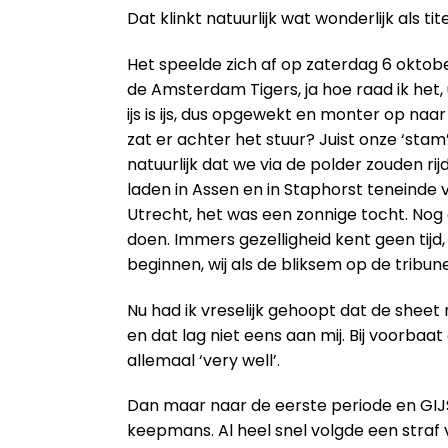
Dat klinkt natuurlijk wat wonderlijk als ti
Het speelde zich af op zaterdag 6 oktob
de Amsterdam Tigers, ja hoe raad ik het
ijs is ijs, dus opgewekt en monter op na
zat er achter het stuur? Juist onze ‘sta
natuurlijk dat we via de polder zouden r
laden in Assen en in Staphorst teneinde
Utrecht, het was een zonnige tocht. Nog a
doen. Immers gezelligheid kent geen tij
beginnen, wij als de bliksem op de tribu
Nu had ik vreselijk gehoopt dat de sheet
en dat lag niet eens aan mij. Bij voorbaa
allemaal ‘very well’.
Dan maar naar de eerste periode en GIJ
keepmans. Al heel snel volgde een straf v