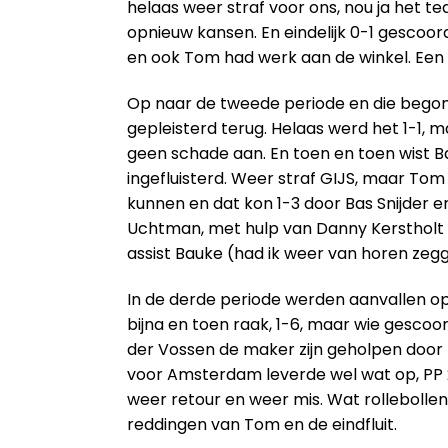
helaas weer straf voor ons, nou ja het t
opnieuw kansen. En eindelijk 0-1 gescoor
en ook Tom had werk aan de winkel. Een st
Op naar de tweede periode en die begon m
gepleisterd terug. Helaas werd het 1-1, m
geen schade aan. En toen en toen wist Bas
ingefluisterd. Weer straf GIJS, maar Tom
kunnen en dat kon 1-3 door Bas Snijder e
Uchtman, met hulp van Danny Kerstholt e
assist Bauke (had ik weer van horen zeg
In de derde periode werden aanvallen op 
bijna en toen raak, 1-6, maar wie gescoo
der Vossen de maker zijn geholpen door 
voor Amsterdam leverde wel wat op, PP 2-
weer retour en weer mis. Wat rollebollen
reddingen van Tom en de eindfluit.