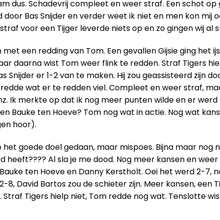
eam dus. Schadevrij compleet en weer straf. Een schot op
d door Bas Snijder en verder weet ik niet en men kon mij 
raf voor een Tijger leverde niets op en zo gingen wij al s
et een redding van Tom. Een gevallen Gijsie ging het ijs 
aar daarna wist Tom weer flink te redden. Straf Tigers hie
 Snijder er 1-2 van te maken. Hij zou geassisteerd zijn d
 redde wat er te redden viel. Compleet en weer straf, maa
nz. Ik merkte op dat ik nog meer punten wilde en er werd 
n Bauke ten Hoeve? Tom nog wat in actie. Nog wat kanse
gen hoor).
het goede doel gedaan, maar mispoes. Bijna maar nog niet
rd heeft???? Al sla je me dood. Nog meer kansen en weer k
Bauke ten Hoeve en Danny Kerstholt. Oei het werd 2-7, no
8, David Bartos zou de schieter zijn. Meer kansen, een Tig
. Straf Tigers hielp niet, Tom redde nog wat. Tenslotte wi