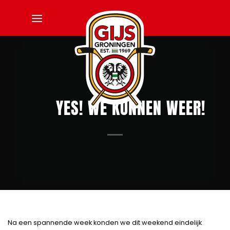
Ga
naar
inhoud
YES! WE KUNNEN WEER!
Na een spannende week konden we dit weekend eindelijk