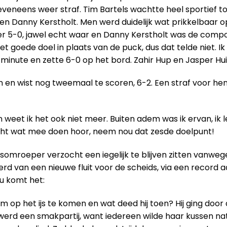
veneens weer straf. Tim Bartels wachtte heel sportief t
 Danny Kerstholt. Men werd duidelijk wat prikkelbaar op h
ater 5-0, jawel echt waar en Danny Kerstholt was de comp
et goede doel in plaats van de puck, dus dat telde niet. I
minute en zette 6-0 op het bord. Zahir Hup en Jasper Hu
oen en wist nog tweemaal te scoren, 6-2. Een straf voor h
weet ik het ook niet meer. Buiten adem was ik ervan, ik l
 echt wat mee doen hoor, neem nou dat zesde doelpunt!
omroeper verzocht een iegelijk te blijven zitten vanwege
perd van een nieuwe fluit voor de scheids, via een record
nu komt het:
op het ijs te komen en wat deed hij toen? Hij ging door 
 werd een smakpartij, want iedereen wilde haar kussen nat