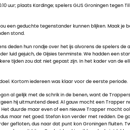
.10 uur; plaats Kardinge; spelers GIJS Groningen tegen Ti
zou een geduchte tegenstander kunnen blijken. Maak je bor
nden stond.
ns deden hun rondje over het ijs alvorens de spelers de a
r luid gejuich, de Gijsies tenminste. We hadden een stam
re tijden zou dat niet gepast zijn. In het kader van de e
oel. Kortom iedereen was klaar voor de eerste periode.
 begon al gelijk met de schrik in de benen, want de Trapp
etgeen hij uitmuntend deed. Al gauw mocht een Trapper n
S. Het duurde maar even of een nieuwe Trapper mocht ook
ng dus maar net goed. Stefan kon verder met redden. De go
er gefloten, dus naar dat punt kon Groningen fluiten. Twe