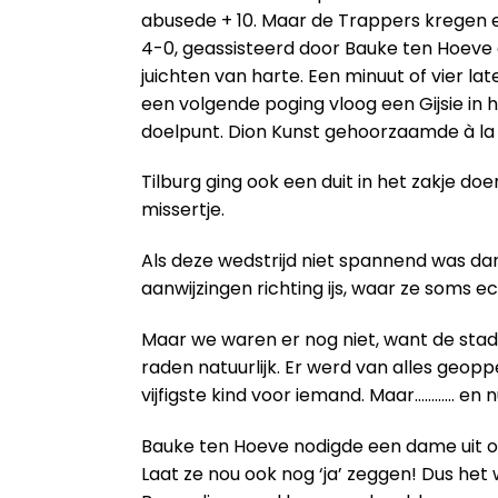
abusede + 10. Maar de Trappers kregen e
4-0, geassisteerd door Bauke ten Hoeve en
juichten van harte. Een minuut of vier l
een volgende poging vloog een Gijsie in h
doelpunt. Dion Kunst gehoorzaamde à la 
Tilburg ging ook een duit in het zakje d
missertje.
Als deze wedstrijd niet spannend was dan 
aanwijzingen richting ijs, waar ze soms
Maar we waren er nog niet, want de stads
raden natuurlijk. Er werd van alles geop
vijfigste kind voor iemand. Maar………… en 
Bauke ten Hoeve nodigde een dame uit om 
Laat ze nou ook nog ‘ja’ zeggen! Dus het