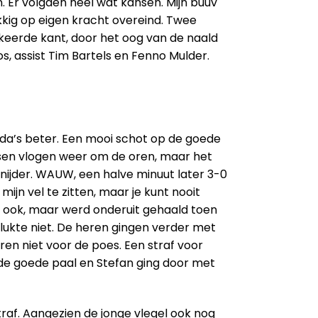
. Er volgden heel wat kansen. Mijn buuv
kkig op eigen kracht overeind. Twee
erkeerde kant, door het oog van de naald
s, assist Tim Bartels en Fenno Mulder.
f, da’s beter. Een mooi schot op de goede
nsen vlogen weer om de oren, maar het
nijder. WAUW, een halve minuut later 3-0
ijn vel te zitten, maar je kunt nooit
n ook, maar werd onderuit gehaald toen
 lukte niet. De heren gingen verder met
en niet voor de poes. Een straf voor
 de goede paal en Stefan ging door met
traf. Aangezien de jonge vlegel ook nog