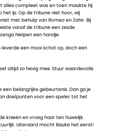
ot alles compleet was en toen maakte hij
et ijs. Op de tribune niet hoor, wij
onist met behulp van Romeo en Zahir. Bij
k eiste vanaf de tribune een zesde
izenga hielpen een handje.
en leverde een mooi schot op, doch een
eef altijd zo hevig mee. Stuur waardevolle
 een belangrijke gebeurtenis. Dan ga je
 aan doelpunten voor een speler tot het
de knieën en vroeg haar ten huwelijk.
uurlijk. Uiteraard mocht Bauke het eerst!