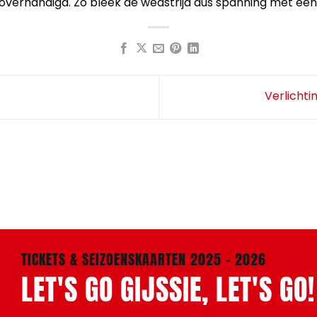
erhandigd. Zo bleek de wedstrijd dus spanning met een
Verlicht
TICKETS & SEIZOENSKAARTEN 2025 - 2026
LET'S GO GIJSSIE, LET'S GO!