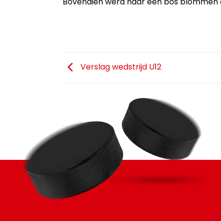
Bovendien werd haar een bos blommen ov
Verslag wedstrijd U12