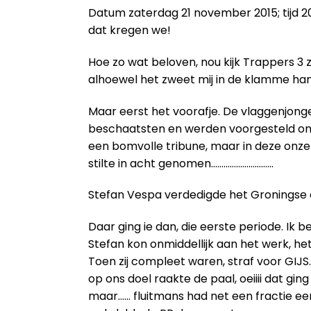
Datum zaterdag 21 november 2015; tijd 20
dat kregen we!
Hoe zo wat beloven, nou kijk Trappers 3 
alhoewel het zweet mij in de klamme ha
Maar eerst het voorafje. De vlaggenjonge
beschaatsten en werden voorgesteld onde
een bomvolle tribune, maar in deze onzeke
stilte in acht genomen…………………………
Stefan Vespa verdedigde het Groningse d
Daar ging ie dan, die eerste periode. Ik
Stefan kon onmiddellijk aan het werk, h
Toen zij compleet waren, straf voor GIJ
op ons doel raakte de paal, oeiiii dat gi
maar…… fluitmans had net een fractie eerd