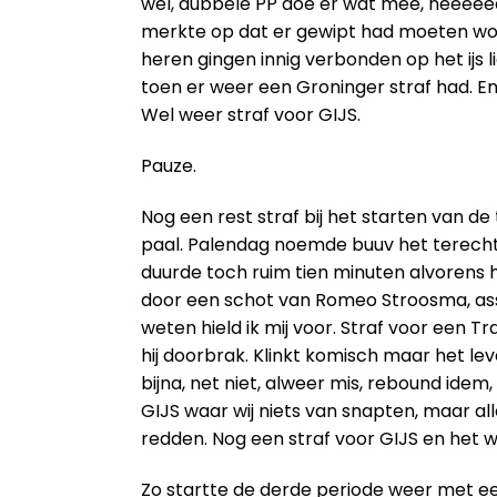
wel, dubbele PP doe er wat mee, neeeeeee
merkte op dat er gewipt had moeten word
heren gingen innig verbonden op het ijs 
toen er weer een Groninger straf had. En
Wel weer straf voor GIJS.
Pauze.
Nog een rest straf bij het starten van de
paal. Palendag noemde buuv het terecht.
duurde toch ruim tien minuten alvorens h
door een schot van Romeo Stroosma, assist
weten hield ik mij voor. Straf voor een
hij doorbrak. Klinkt komisch maar het le
bijna, net niet, alweer mis, rebound ide
GIJS waar wij niets van snapten, maar a
redden. Nog een straf voor GIJS en het 
Zo startte de derde periode weer met een