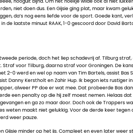
ee, hooguit bijna. Om het hoekje wilde ook al niet lukken
en, niet doen dus. Een Gijsie ging plat, maar kwam gelu
liggen, da’s nog eens liefde voor de sport. Goede kant, v
 in de laatste minuut RAAK, 1-0 gescoord door David Barto
 tweede periode, doch het liep schadevrij af. Tilburg stra
 Straf voor Tilburg, daarna straf voor Groningen. De ka
et 2-0 werd en wel op naam van Tim Bartels, assist Bas S
 Danny Kerstholt en Zahir Hup. Ik begon iets rustiger in m
 Trapper, alweer PP doe er wat mee. Dat probeerde Bas da
verde een penalty op die hij zelf moest nemen. Helaas dat
m, gevangen en ga zo maar door. Doch ook de Trappers war
lles weten maakt niet gelukkig. Voor de derde keer tegen
werd weer pauze.
 Gijsie minder op het ijs. Compleet en even later weer s