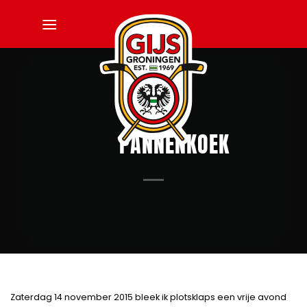
Ga
naar
inhoud
PANNENKOEK
Zaterdag 14 november 2015 bleek ik plotsklaps een vrije avond