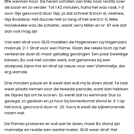
Effe wennen hoor. De heren schoten van links naar rechts over
de baan en zo verder. Tot 1.42 minuten, haha het was raak, 1-0
voor Gijs gescoord door Gijs, ja dat schreef ik toch al, neehee,
Gijs Boddeús. Het duurde niet zo lang of het werd 2-0, Mike
Honebeeke was de schieter, assist Jerry Miller en nr. 97 wie dat
dan ook mag zijn.
Van een straf voor GIJS maakten de Hagenezen cq Hagenaars
misbruik, 2-1. Straf voor een Flame. Gaan die rekels toch op het
verkeerde doel af, maar gelukkig gevangen. Een paar beeldige
kansen, Bo ook niet zonder werk, wat gehannes bij een
doelpaal, bijna mis en straf op nieuw voor een Vlammetje, die
erg vlamde.
Drie minuten pauze en ik weet dan wat mij te doen staat. Te laat
weer plaats nemen voor de tweede periode, want dan hebben
de Gijsies tijd om te scoren. Zo werkt dat nu eenmaal. Dus zo
gezegd, zo gedaan en ja hoor bij binnenkomst stond er 3-1 op
het bord, gescoord door nr. 20. Sorry ik weet de bijbehorende
naam niet.
De Flames proberen er wat aan te doen, maar Bo stond zijn
mannetje en redde een aantal malen. GIJS weer straf. Het