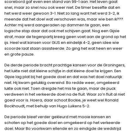
scorebord gaf even een stand van 99-1 aan. Het leven gaat
snel, maar zo snel nou ook weer niet. De timer besefte dat en
het werd weer gewoon 3-1. Niet zo lang want het werd 3-2, ik
meende dat het doel wat verschoven was, maar wie ben ik???
Achter mij werd aangeraden op dammen te gaan, een
logische stap daar dat ook met schijven gaat. Nog een Gijsie
straf, maar de tegenpartij kreeg geen voet aan de grond op het
ijs. Heel wat kansen voor GIJS en eindelijk 4-2, geen idee wie
scoorde laat staan assisteerde. Zo ging het wat heen en weer
en grote pauze.
De derde periode bracht prachtige kansen voor de Groningers,
het lukte niet dat kleine schijfje in dat kleine doel te krijgen. Een
Gijsie lag plat bij het goede doel en dat was het doel natuurlijk
niet. Hij kwam gelukkig overeind. Bo redde weer, omgekeerd
lukte ook niet. Toen dreigde het mis te gaan, maar de puck
verdween in het verkeerde doel na de fluit. Waar zo’n fluit al niet
goed voor is. Hoera, daar schoot Bockie, je weet wel Ronald
Bockhoudt, met behulp van Hugo Luikens 5-2.
De periode bleef verder gekleurd met mooie kansen en
schoten op het goede doel en omgekeerd op het verkeerde
doel. Maar Bo voorkwam ellende en zo eindigde de wedstrijd