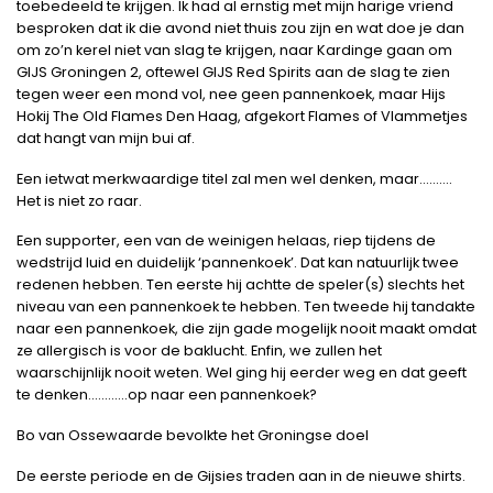
toebedeeld te krijgen. Ik had al ernstig met mijn harige vriend
besproken dat ik die avond niet thuis zou zijn en wat doe je dan
om zo’n kerel niet van slag te krijgen, naar Kardinge gaan om
GIJS Groningen 2, oftewel GIJS Red Spirits aan de slag te zien
tegen weer een mond vol, nee geen pannenkoek, maar Hijs
Hokij The Old Flames Den Haag, afgekort Flames of Vlammetjes
dat hangt van mijn bui af.
Een ietwat merkwaardige titel zal men wel denken, maar……….
Het is niet zo raar.
Een supporter, een van de weinigen helaas, riep tijdens de
wedstrijd luid en duidelijk ‘pannenkoek’. Dat kan natuurlijk twee
redenen hebben. Ten eerste hij achtte de speler(s) slechts het
niveau van een pannenkoek te hebben. Ten tweede hij tandakte
naar een pannenkoek, die zijn gade mogelijk nooit maakt omdat
ze allergisch is voor de baklucht. Enfin, we zullen het
waarschijnlijk nooit weten. Wel ging hij eerder weg en dat geeft
te denken…………op naar een pannenkoek?
Bo van Ossewaarde bevolkte het Groningse doel
De eerste periode en de Gijsies traden aan in de nieuwe shirts.