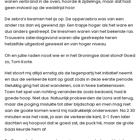
waren verbrand in de oven, hoorde ik zijdelings, maar dat had
geen invloed op de wedstrijd hoor.
De zebra’s kwamen het ijs op. De opperzebra was van een
ander ras dan wij gewend zijn. Een trapje hoger als het ware en
dus anders gestreept. De linesmen waren van het bekende ras.
Trouwens zaterdagavond waren alle gestreepte heren
hetzelfde uitgedost geweest en van hoger niveau.
Oh en jullie raden nooit wie er in het Groningse doel stond! Goed
zo, Tom Korte.
Het stoort mij altijd ernstig als de tegenpartij het initiatief neemt
en dus de verkeerde kant op gaat zoals in deze eerste periode.
Gelukkig ging het doel wandelen, ook in twee betekenissen.
Toen het spel van richting veranderde zoals bedoeld, had ik
goede hoop. Niet dus. Natuurlijk probeerden de Lions wat terug,
maar die poging mislukte tot aller blijdschap en men mag niet
aan de goalie komen werd mij nadrukkelijk onderwezen. Na 2.30
minuten was het raak, ja aan de verkeerde kant, 0-1. Even later
dachten wij hoopvol dat ie goed zat, de puck hè, maar de grote
baas keurde hem af.