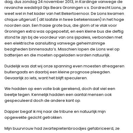
dag, dus zondag 24 november 2013, in Kardinge vanwege de
revanche wedstrijd Gijs Bears Groningen v.s. Dordrecht Lions, je
weet wel in het kader van het Bekertoernooi. De Lions kwamen
chique uitgerust ( dit laatste in twee betekenissen) in het hoge
noorden aan. Een fraaie grote bus, die glom of ie vlak voor
Groningen extra was opgepoetst, en een kleine bus die deftig
stond te zijn bij de voordeur van ons ijspaleis, verbonden met
een elektrische aansluiting vanwege geheimzinnige
bezigheden binnensauto’s. Misschien lopen de Lions wel op
batterijen en die moeten opgeladen worden natuurlijk.
Duidelijk was dat wij onze spanning even moesten afreageren
buitengaats en daarbij een kleine prognose pleegden.
Gevaarlijk zo iets, want het blijft speculeren.
We hadden op een volle bak gerekend, doch dat viel een
beetje tegen. Kennelijk hadden een aantal mensen ook
gespeculeerd doch de andere kant op.
Dapper begaf ik mij naar de tribune en natuurlijk mijn
opgewekte gezicht getrokken.
Mijn buurvrouw had zwartepietenbroodjes gefabriceerd, ze