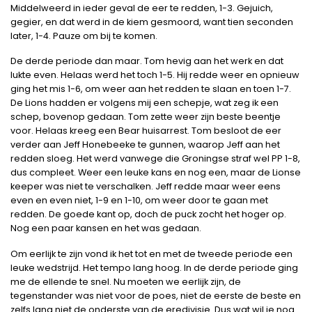
Middelweerd in ieder geval de eer te redden, 1-3. Gejuich,
gegier, en dat werd in de kiem gesmoord, want tien seconden
later, 1-4. Pauze om bij te komen.
De derde periode dan maar. Tom hevig aan het werk en dat
lukte even. Helaas werd het toch 1-5. Hij redde weer en opnieuw
ging het mis 1-6, om weer aan het redden te slaan en toen 1-7.
De Lions hadden er volgens mij een schepje, wat zeg ik een
schep, bovenop gedaan. Tom zette weer zijn beste beentje
voor. Helaas kreeg een Bear huisarrest. Tom besloot de eer
verder aan Jeff Honebeeke te gunnen, waarop Jeff aan het
redden sloeg. Het werd vanwege die Groningse straf wel PP 1-8,
dus compleet. Weer een leuke kans en nog een, maar de Lionse
keeper was niet te verschalken. Jeff redde maar weer eens
even en even niet, 1-9 en 1-10, om weer door te gaan met
redden. De goede kant op, doch de puck zocht het hoger op.
Nog een paar kansen en het was gedaan.
Om eerlijk te zijn vond ik het tot en met de tweede periode een
leuke wedstrijd. Het tempo lang hoog. In de derde periode ging
me de ellende te snel. Nu moeten we eerlijk zijn, de
tegenstander was niet voor de poes, niet de eerste de beste en
zelfs lang niet de onderste van de eredivisie. Dus wat wil je nog