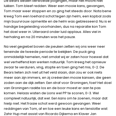
De Bears deden verwoede pogingen, maar het mocht niet
lukken. Tom bleef redden. Weer een mooie kans, gevangen,
Tom maar weer stoppen en zo ging het steeds door. Nota bene
kreeg Tom een loeihard schot tegen zijn helm, een kopbal zoals
mijn buurvrouw opmerkte en de helm was geblesseerd. Nu is er
handige begeleiding voorhanden, dus na reparatie kon Tom
het doel weer in. Uiteraard onder luid applaus. Alles viel in
herhaling en na 20 minuten was het pauze.
Na veel gegiebel boven de peuken zetten wij ons weer neer
teneinde de tweede periode te bekijken. De puck ging
onmiddellijk hemelen, niet omdat wij er zaten hoor hoewel dat
wel verheffend kan werken natuurlijk. Tom kreeg het opnieuw
zwaar te verduren, ving, stopte en toen ging het mis, 0-2. De
Bears lieten zich niet uit het veld slaan, dan zou er ook niets
meer aan zijn immers, en zij creëerden mooie kansen, die geen
zoden aan de dijk zetten. Een straf voor Groningen, foei! Het doel
van Groningen raakte los en de boor moest er aan te pas
komen. Helaas wisten de Lions wel PP te scoren, 0-3. Wel
compleet natuurlijk, dat wel. Een kans om te zoenen, maar dat
hielp niet. Het fraaie schot werd gewoon gevangen. Weer
reddingen van Tom, af en toe een leuke kans en tenslotte wist
Zahir Hup met assist van Ricardo Dijkema en Klaver Jan