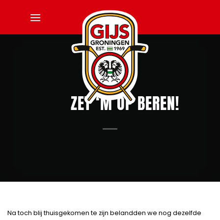
Ga
naar
inhoud
ZET ‘M OP BEREN!
Na toch blij thuisgekomen te zijn belandden we nog dezelfde