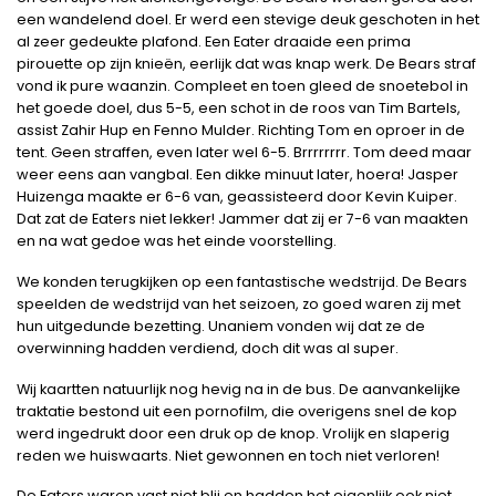
een wandelend doel. Er werd een stevige deuk geschoten in het
al zeer gedeukte plafond. Een Eater draaide een prima
pirouette op zijn knieën, eerlijk dat was knap werk. De Bears straf
vond ik pure waanzin. Compleet en toen gleed de snoetebol in
het goede doel, dus 5-5, een schot in de roos van Tim Bartels,
assist Zahir Hup en Fenno Mulder. Richting Tom en oproer in de
tent. Geen straffen, even later wel 6-5. Brrrrrrrr. Tom deed maar
weer eens aan vangbal. Een dikke minuut later, hoera! Jasper
Huizenga maakte er 6-6 van, geassisteerd door Kevin Kuiper.
Dat zat de Eaters niet lekker! Jammer dat zij er 7-6 van maakten
en na wat gedoe was het einde voorstelling.
We konden terugkijken op een fantastische wedstrijd. De Bears
speelden de wedstrijd van het seizoen, zo goed waren zij met
hun uitgedunde bezetting. Unaniem vonden wij dat ze de
overwinning hadden verdiend, doch dit was al super.
Wij kaartten natuurlijk nog hevig na in de bus. De aanvankelijke
traktatie bestond uit een pornofilm, die overigens snel de kop
werd ingedrukt door een druk op de knop. Vrolijk en slaperig
reden we huiswaarts. Niet gewonnen en toch niet verloren!
De Eaters waren vast niet blij en hadden het eigenlijk ook niet