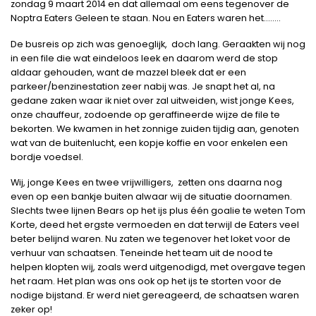
zondag 9 maart 2014 en dat allemaal om eens tegenover de
Noptra Eaters Geleen te staan. Nou en Eaters waren het……..
De busreis op zich was genoeglijk, doch lang. Geraakten wij nog
in een file die wat eindeloos leek en daarom werd de stop
aldaar gehouden, want de mazzel bleek dat er een
parkeer/benzinestation zeer nabij was. Je snapt het al, na
gedane zaken waar ik niet over zal uitweiden, wist jonge Kees,
onze chauffeur, zodoende op geraffineerde wijze de file te
bekorten. We kwamen in het zonnige zuiden tijdig aan, genoten
wat van de buitenlucht, een kopje koffie en voor enkelen een
bordje voedsel.
Wij, jonge Kees en twee vrijwilligers, zetten ons daarna nog
even op een bankje buiten alwaar wij de situatie doornamen.
Slechts twee lijnen Bears op het ijs plus één goalie te weten Tom
Korte, deed het ergste vermoeden en dat terwijl de Eaters veel
beter belijnd waren. Nu zaten we tegenover het loket voor de
verhuur van schaatsen. Teneinde het team uit de nood te
helpen klopten wij, zoals werd uitgenodigd, met overgave tegen
het raam. Het plan was ons ook op het ijs te storten voor de
nodige bijstand. Er werd niet gereageerd, de schaatsen waren
zeker op!