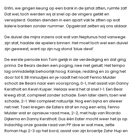
Enfin, we gingen keurig op een bank in de ijshal zitten, ruimte zat!
Dat wel, toch werden wij al snel op de vingers getikt en
verwijderd. Gasten dienden in een apart vak te zitten op wat
kalere banken zonder nummer. Opgekrast zetten wij ons aldaar.
De duivel die mijns inziens ook wat van Neptunus had vanwege
zijn staf, haalde de spelers binnen. Het moet toch wel een duivel
zijn geweest, want op zijn rug stond ’blue devil’.
De eerste periode kon Tom gelijk in de verdediging en dat ging
prima. De Bears deden een poging, nee niet gelukt. Het tempo
lag onmiddellijk behoorlijk hoog. Kansje, redding en zo ging het
door tot 6.38 minuutjes en je raadt het nooit! Fenno Mulder
schoot de Bears naar een voorsprong, 0-1, met assist van Danny
Kerstholt en Kevin Kuiper. Helaas werd het al snel 1-1. Een Bear
kreeg straf, compleet zonder schade. Even later idem, toen wel
schade, 2-1. Wel compleet natuurlijk. Nog een bijna en alweer
net niet. Toen kregen de Eaters straf en nog een erbij. Fenno
Mulder wist er opnieuw raad mee, 2-2, met hulp van Ricardo
Dijkema en Danny Kerstholt. Dus één Eater mocht weer het ijs op.
Indachtig onze goede raad van PP doe er wat mee, zette
Roman Hup 2-3 op het bord, assist van zijn broertje Zahir Hup en