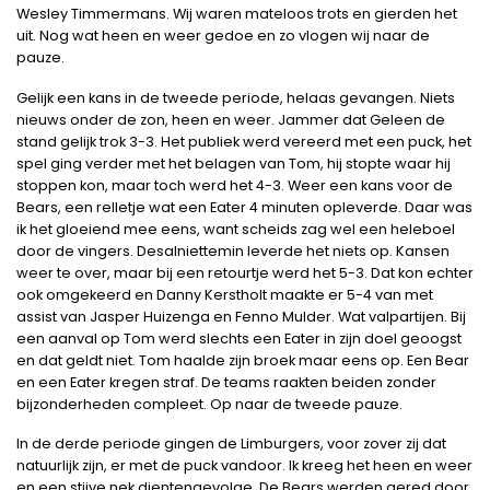
Wesley Timmermans. Wij waren mateloos trots en gierden het
uit. Nog wat heen en weer gedoe en zo vlogen wij naar de
pauze.
Gelijk een kans in de tweede periode, helaas gevangen. Niets
nieuws onder de zon, heen en weer. Jammer dat Geleen de
stand gelijk trok 3-3. Het publiek werd vereerd met een puck, het
spel ging verder met het belagen van Tom, hij stopte waar hij
stoppen kon, maar toch werd het 4-3. Weer een kans voor de
Bears, een relletje wat een Eater 4 minuten opleverde. Daar was
ik het gloeiend mee eens, want scheids zag wel een heleboel
door de vingers. Desalniettemin leverde het niets op. Kansen
weer te over, maar bij een retourtje werd het 5-3. Dat kon echter
ook omgekeerd en Danny Kerstholt maakte er 5-4 van met
assist van Jasper Huizenga en Fenno Mulder. Wat valpartijen. Bij
een aanval op Tom werd slechts een Eater in zijn doel geoogst
en dat geldt niet. Tom haalde zijn broek maar eens op. Een Bear
en een Eater kregen straf. De teams raakten beiden zonder
bijzonderheden compleet. Op naar de tweede pauze.
In de derde periode gingen de Limburgers, voor zover zij dat
natuurlijk zijn, er met de puck vandoor. Ik kreeg het heen en weer
en een stijve nek dientengevolge. De Bears werden gered door