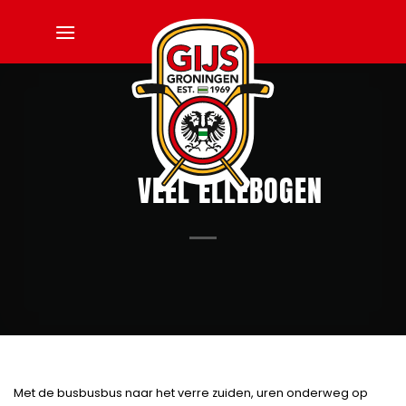
Ga
naar
inhoud
VEEL ELLEBOGEN
Met de busbusbus naar het verre zuiden, uren onderweg op