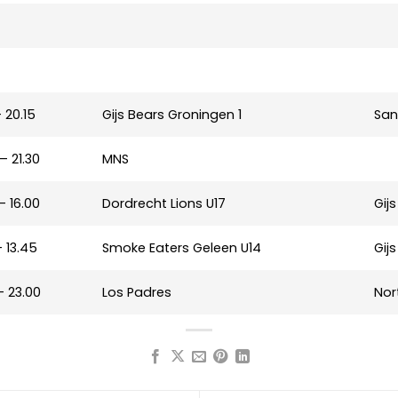
– 20.15
Gijs Bears Groningen 1
San
– 21.30
MNS
– 16.00
Dordrecht Lions U17
Gij
– 13.45
Smoke Eaters Geleen U14
Gij
– 23.00
Los Padres
Nor