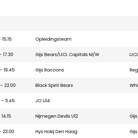
– 15.15
Opleidingsteam
– 17.30
Gijs Bears/IJCL Capitals M/W
IJC
– 19.45
Gijs Racoons
Reg
 – 22.00
Black Spirit Bears
Whi
– 11.45
JO U14
 14.15
Nijmegen Devils U12
Gij
– 23.00
Hys Hokij Den Haag
Gij