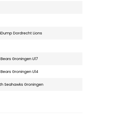
iDump Dordrecht Lions
s Bears Groningen U17
s Bears Groningen U14
th Seahawks Groningen