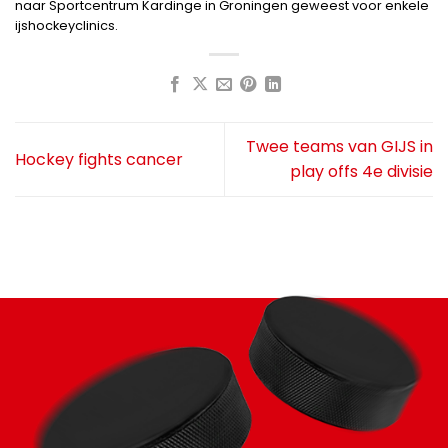
naar Sportcentrum Kardinge in Groningen geweest voor enkele
ijshockeyclinics.
Twee teams van GIJS in
Hockey fights cancer
play offs 4e divisie