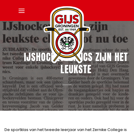
Ga
naar
inhoud
IJSHOCKEYCLINICS ZIJN HET
LEUKSTE
De sportklas van het tweede leerjaar van het Zernike College is