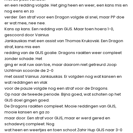
en een redding volgde. Het ging heen en weer, een kans mis en
nog eens en zo
verder. Een straf voor een Dragon volgde al snel, maar PP doe
er wat mee, nee nee.
Kans op kans. Een redding van GIJS. Maar toen hoera 1-0,
gescoord door Vainius
Jankauskas met een assist van Thomas Krukovski. Een Dragon
straf, kans mis een
redding van de GIJS goalie. Dragons raakten weer compleet
zonder schade. Het
ging er wat ruw aan toe, maar daarom niet getreurd Joop
Uchtman scoorde de 2-0
met assist Vainius Jankauskas. Er volgden nog wat kansen en
wat reddingen en vlak
voor de pauze volgde nog een straf voor de Dragons.
Op naar de tweede periode. Bijna goed, wat schoten op het
GIJS doel gingen goed.
De Dragons raakten compleet. Mooie reddingen van GIJS,
mooie kansen en ga zo
maar door. Een straf voor GIJS, maar er werd gered en
schadevrij compleet. Nog
wat heen en weertjes en toen schoot Zahir Hup GIJS naar 3-0