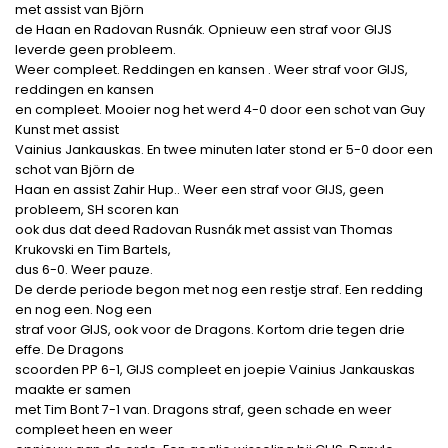
met assist van Björn
de Haan en Radovan Rusnák. Opnieuw een straf voor GIJS
leverde geen probleem.
Weer compleet. Reddingen en kansen . Weer straf voor GIJS,
reddingen en kansen
en compleet. Mooier nog het werd 4-0 door een schot van Guy
Kunst met assist
Vainius Jankauskas. En twee minuten later stond er 5-0 door een
schot van Björn de
Haan en assist Zahir Hup.. Weer een straf voor GIJS, geen
probleem, SH scoren kan
ook dus dat deed Radovan Rusnák met assist van Thomas
Krukovski en Tim Bartels,
dus 6-0. Weer pauze.
De derde periode begon met nog een restje straf. Een redding
en nog een. Nog een
straf voor GIJS, ook voor de Dragons. Kortom drie tegen drie
effe. De Dragons
scoorden PP 6-1, GIJS compleet en joepie Vainius Jankauskas
maakte er samen
met Tim Bont 7-1 van. Dragons straf, geen schade en weer
compleet heen en weer