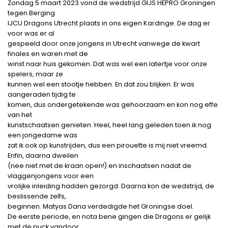
Zondag 5 maart 2023 vond de wedstrijd GIJS HEPRO Groningen
tegen Berging
IJCU Dragons Utrecht plaats in ons eigen Kardinge. De dag er
voor was er al
gespeeld door onze jongens in Utrecht vanwege de kwart
finales en waren met de
winst naar huis gekomen. Dat was wel een latertje voor onze
spelers, maar ze
kunnen wel een stootje hebben. En dat zou blijken. Er was
aangeraden tijdig te
komen, dus ondergetekende was gehoorzaam en kon nog effe
van het
kunstschaatsen genieten. Heel, heel lang geleden toen ik nog
een jongedame was
zat ik ook op kunstrijden, dus een pirouette is mij niet vreemd.
Enfin, daarna dweilen
(nee niet met de kraan open!) en inschaatsen nadat de
vlaggenjongens voor een
vrolijke inleiding hadden gezorgd. Daarna kon de wedstrijd, de
beslissende zelfs,
beginnen. Matyas Dana verdedigde het Groningse doel.
De eerste periode, en nota bene gingen die Dragons er gelijk
met de puck vandoor