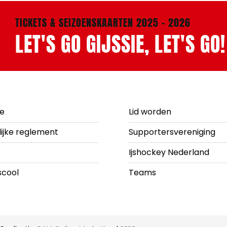
TICKETS & SEIZOENSKAARTEN 2025 - 2026
LET'S GO GIJSSIE, LET'S GO!
ie
Lid worden
lijke reglement
Supportersvereniging
s
Ijshockey Nederland
scool
Teams