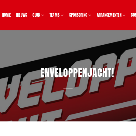
HOME
NIEUWS
CLUB
TEAMS
SPONSORING
ARRANGEMENTEN
CO
ENVELOPPENJACHT!