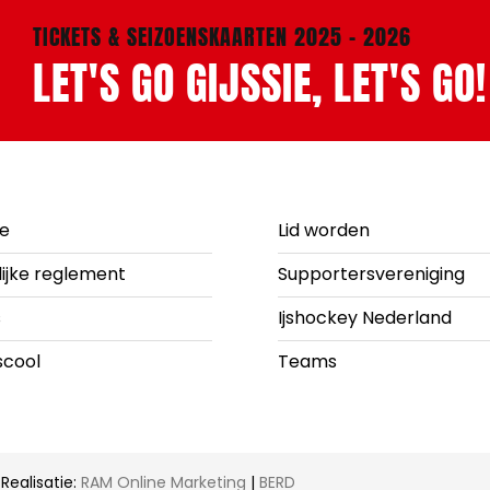
TICKETS & SEIZOENSKAARTEN 2025 - 2026
LET'S GO GIJSSIE, LET'S GO!
ie
Lid worden
lijke reglement
Supportersvereniging
s
Ijshockey Nederland
scool
Teams
Realisatie:
RAM Online Marketing
|
BERD